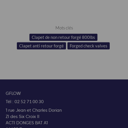
Mots clés
Clapet de non retour forgé 800lbs
Clapet anti retour forgé
Forged check valves
GFLOW
Tél :
02 52 71 00 30
1 rue Jean et Charles Dorian
ZI des Six Croix II
ACTI DONGES BAT A1