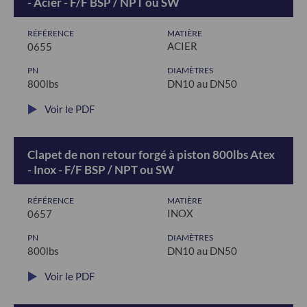
- Acier - F/F BSP / NPT ou SW
RÉFÉRENCE
MATIÈRE
ACIER
0655
PN
DIAMÈTRES
800lbs
DN10 au DN50
Voir le PDF
Clapet de non retour forgé à piston 800lbs Atex
- Inox - F/F BSP / NPT ou SW
RÉFÉRENCE
MATIÈRE
INOX
0657
PN
DIAMÈTRES
800lbs
DN10 au DN50
Voir le PDF