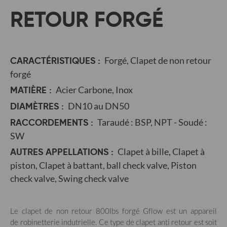
RETOUR FORGÉ
CARACTÉRISTIQUES :
Forgé, Clapet de non retour
forgé
MATIÈRE :
Acier Carbone, Inox
DIAMÈTRES :
DN10 au DN50
RACCORDEMENTS :
Taraudé : BSP, NPT - Soudé :
SW
AUTRES APPELLATIONS :
Clapet à bille, Clapet à
piston, Clapet à battant, ball check valve, Piston
check valve, Swing check valve
Le clapet de non retour 800lbs forgé Gflow est un appareil
de robinetterie indutrielle. Ce type de clapet anti retour
est soit