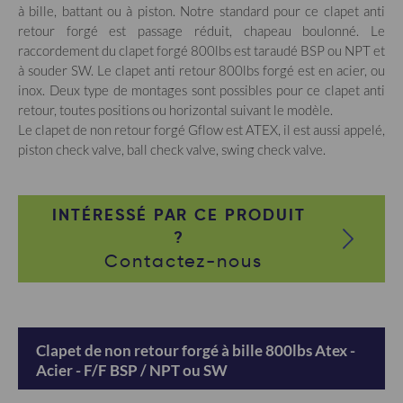
à bille, battant ou à piston. Notre standard pour ce clapet anti
retour forgé est passage réduit, chapeau boulonné. Le
raccordement du clapet forgé 800lbs est taraudé BSP ou NPT et
à souder SW. Le clapet anti retour 800lbs forgé est en acier, ou
inox. Deux type de montages sont possibles pour ce clapet anti
retour, toutes positions ou horizontal suivant le modèle.
Le clapet de non retour forgé Gflow est ATEX, il est aussi appelé,
piston check valve, ball check valve, swing check valve.
INTÉRESSÉ PAR CE PRODUIT
?
Contactez-nous
Clapet de non retour forgé à bille 800lbs Atex -
Acier - F/F BSP / NPT ou SW