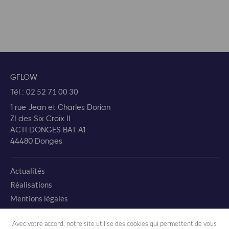
GFLOW
Tél :
02 52 71 00 30
1 rue Jean et Charles Dorian
ZI des Six Croix II
ACTI DONGES BAT A1
44480 Donges
Actualités
Réalisations
Mentions légales
Charte environnementale
Avec votre accord, notre site utilise des cookies qui permettent de vous