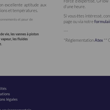
Force d'expertise, GFlow
on excellente aptitude aux
d'une heure.
ssions et températures.
Si vous êtes intéressé, co
vironnements et pour de
page ou via notre
formulai
---
e vie, les vannes à piston
vapeur, les fluides
*Réglementation
Atex
** 
z.
ités
ations
ons légales