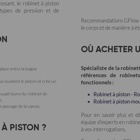
posant, le robinet à piston
types de pression et de
Recommandations GFlow : la
le corps et de manière à êt
ON
OÙ ACHETER U
Spécialiste de la robine
place entre la bague
références de robinet
i soutient le piston et crée un
fonctionnels :
é supérieure du robinet de
Robinet à piston - Ro
e.
Robinet à piston mou
le passage de la vanne.
Pour en savoir plus et d
équipe d'experts en robine
 À PISTON ?
à vos interrogations.