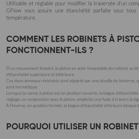
Utilisable et réglable pour modifier la traversée d'un com
GFlow vous assure une étanchéité parfaite sous tous 
température.
COMMENT LES ROBINETS À PIST
FONCTIONNENT-ILS ?
D'un mouvement linéaire, le piston en acier inoxydable du robinet se dé
d'étanchéité supérieure et inférieure.
Ces deux anneaux résistants sont séparés par une douille de lanterne, qu
joint hermétique.
Lorsque la vanne à piston est en position ouverte, la bague d'étanchéit
réglage, en conjonction avec le piston, empêche une fuite à travers la tig
À l'inverse, en position fermée, la bague d'étanchéité inférieure bloque 
POURQUOI UTILISER UN ROBINET