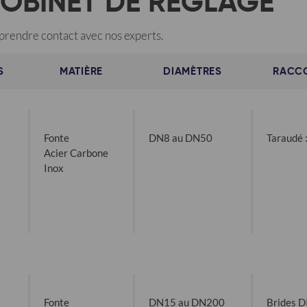
ROBINET DE RÉGLAGE
 prendre contact avec nos experts.
S
MATIÈRE
DIAMÈTRES
RACC
Fonte
DN8 au DN50
Taraudé 
Acier Carbone
Inox
Fonte
DN15 au DN200
Brides D