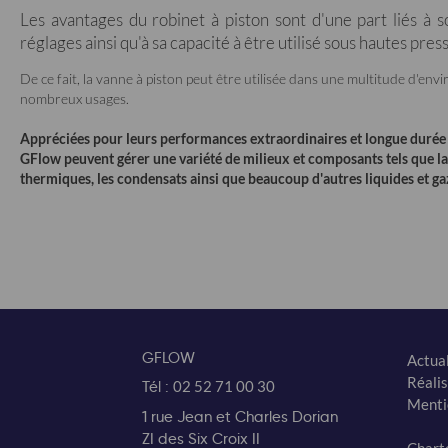
Les avantages du robinet à piston sont d'une part liés à s
réglages ainsi qu'à sa capacité à être utilisé sous hautes pre
De ce fait, la vanne à piston peut être utilisée dans une multitude d'en
nombreux usages.
Appréciées pour leurs performances extraordinaires et longue durée d
GFlow peuvent gérer une variété de milieux et composants tels que la 
thermiques, les condensats ainsi que beaucoup d'autres liquides et ga
GFLOW
Actual
Réalis
Tél :
02 52 71 00 30
Menti
1 rue Jean et Charles Dorian
ZI des Six Croix II