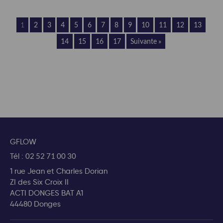
1
2
3
4
5
6
7
8
9
10
11
12
13
14
15
16
17
Suivante »
GFLOW
Tél :
02 52 71 00 30
1 rue Jean et Charles Dorian
ZI des Six Croix II
ACTI DONGES BAT A1
44480 Donges