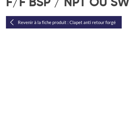
F/F BSP / NPT OU SW 
Revenir à la fiche produit : Clapet anti retour forgé