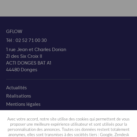
GFLOW
Tél :
02 52 71 00 30
1 rue Jean et Charles Dorian
ZI des Six Croix II
ACTI DONGES BAT A1
44480 Donges
Actualités
Réalisations
Mentions légales
Charte environnementale
Avec votre accord, notre site utilise des cookies qui permettent de vous
proposer une meilleure expérience utilisateur et sont utilisés pour la
Plan du site
personnalisation des annonces. Toutes ces données restent totalement
anonymes, elles sont transmises à des sociétés tiers : Google, Zendesk
Gestion des cookies