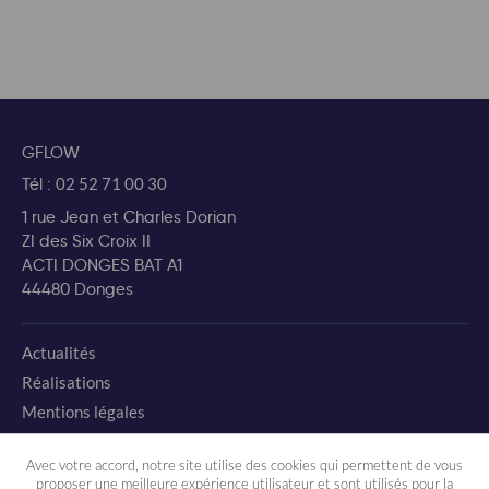
GFLOW
Tél :
02 52 71 00 30
1 rue Jean et Charles Dorian
ZI des Six Croix II
ACTI DONGES BAT A1
44480 Donges
Actualités
Réalisations
Mentions légales
Charte environnementale
Avec votre accord, notre site utilise des cookies qui permettent de vous
proposer une meilleure expérience utilisateur et sont utilisés pour la