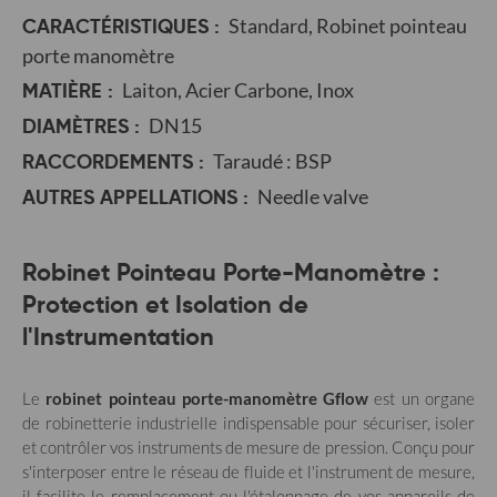
CARACTÉRISTIQUES :
Standard, Robinet pointeau
porte manomètre
MATIÈRE :
Laiton, Acier Carbone, Inox
DIAMÈTRES :
DN15
RACCORDEMENTS :
Taraudé : BSP
AUTRES APPELLATIONS :
Needle valve
Robinet Pointeau Porte-Manomètre :
Protection et Isolation de
l'Instrumentation
Le
robinet pointeau porte-manomètre Gflow
est un organe
de robinetterie industrielle indispensable pour sécuriser, isoler
et contrôler vos instruments de mesure de pression. Conçu pour
s'interposer entre le réseau de fluide et l'instrument de mesure,
il facilite le remplacement ou l'étalonnage de vos appareils de