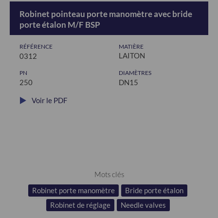
Robinet pointeau porte manomètre avec bride
porte étalon M/F BSP
RÉFÉRENCE
MATIÈRE
LAITON
0312
PN
DIAMÈTRES
250
DN15
Voir le PDF
Mots clés
Robinet porte manomètre
Bride porte étalon
Robinet de réglage
Needle valves